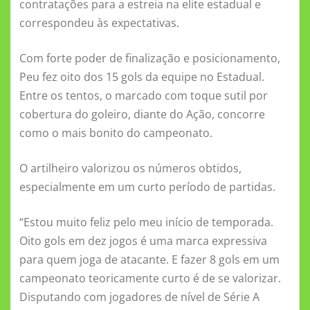
o
p
g
a
m
contratações para a estreia na elite estadual e
o
p
er
ss
correspondeu às expectativas.
k
ni
Com forte poder de finalização e posicionamento,
ki
Peu fez oito dos 15 gols da equipe no Estadual.
Entre os tentos, o marcado com toque sutil por
cobertura do goleiro, diante do Ação, concorre
como o mais bonito do campeonato.
O artilheiro valorizou os números obtidos,
especialmente em um curto período de partidas.
“Estou muito feliz pelo meu início de temporada.
Oito gols em dez jogos é uma marca expressiva
para quem joga de atacante. E fazer 8 gols em um
campeonato teoricamente curto é de se valorizar.
Disputando com jogadores de nível de Série A