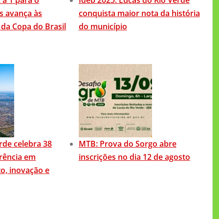
s avança às
conquista maior nota da história
 da Copa do Brasil
do município
rde celebra 38
MTB: Prova do Sorgo abre
rência em
inscrições no dia 12 de agosto
o, inovação e