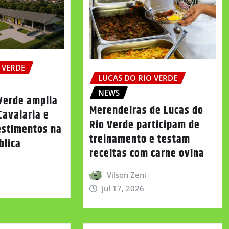
 VERDE
LUCAS DO RIO VERDE
NEWS
 Verde amplia
Merendeiras de Lucas do
Cavalaria e
Rio Verde participam de
estimentos na
treinamento e testam
blica
receitas com carne ovina
Vilson Zeni
jul 17, 2026