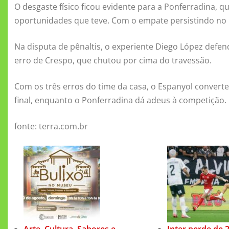
O desgaste físico ficou evidente para a Ponferradina, 
oportunidades que teve. Com o empate persistindo no pl
Na disputa de pênaltis, o experiente Diego López defen
erro de Crespo, que chutou por cima do travessão.
Com os três erros do time da casa, o Espanyol convert
final, enquanto o Ponferradina dá adeus à competição.
fonte: terra.com.br
Arte, Cultura, Sabores e
Inter perde de 2