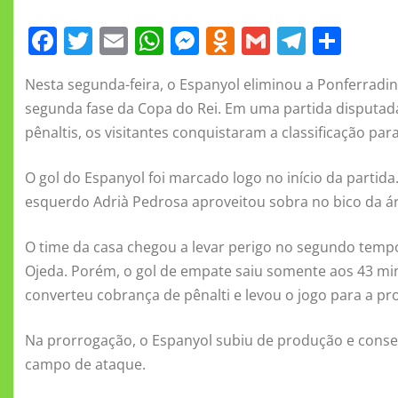
F
T
E
W
M
O
G
T
S
a
w
m
h
e
d
m
el
h
Nesta segunda-feira, o Espanyol eliminou a Ponferradina 
c
it
ai
at
ss
n
ai
e
a
segunda fase da Copa do Rei. Em uma partida disputada
e
te
l
s
e
o
l
gr
re
pênaltis, os visitantes conquistaram a classificação para 
b
r
A
n
kl
a
o
p
g
a
m
O gol do Espanyol foi marcado logo no início da partid
esquerdo Adrià Pedrosa aproveitou sobra no bico da áre
o
p
er
ss
k
ni
O time da casa chegou a levar perigo no segundo temp
ki
Ojeda. Porém, o gol de empate saiu somente aos 43 minu
converteu cobrança de pênalti e levou o jogo para a pr
Na prorrogação, o Espanyol subiu de produção e conseg
campo de ataque.