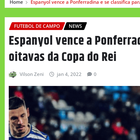
Home
Espanyol vence a Ponferradina e se classifica par
FUTEBOL DE CAMPO
NEWS
Espanyol vence a Ponferrad
oitavas da Copa do Rei
Vilson Zeni
jan 4, 2022
0