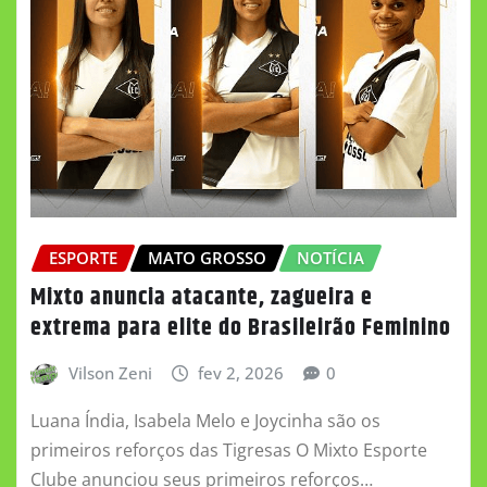
ESPORTE
MATO GROSSO
NOTÍCIA
Mixto anuncia atacante, zagueira e
extrema para elite do Brasileirão Feminino
Vilson Zeni
fev 2, 2026
0
Luana Índia, Isabela Melo e Joycinha são os
primeiros reforços das Tigresas O Mixto Esporte
Clube anunciou seus primeiros reforços…