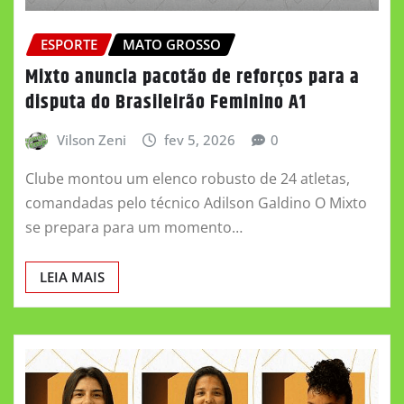
ESPORTE
MATO GROSSO
Mixto anuncia pacotão de reforços para a
disputa do Brasileirão Feminino A1
Vilson Zeni
fev 5, 2026
0
Clube montou um elenco robusto de 24 atletas,
comandadas pelo técnico Adilson Galdino O Mixto
se prepara para um momento…
LEIA MAIS