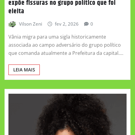
expõe fissuras no grupo político que foi
eleita
Vilson Zeni
fev 2, 2026
0
Vânia migra para uma sigla historicamente
associada ao campo adversário do grupo político
que comanda atualmente a Prefeitura da capital.…
LEIA MAIS