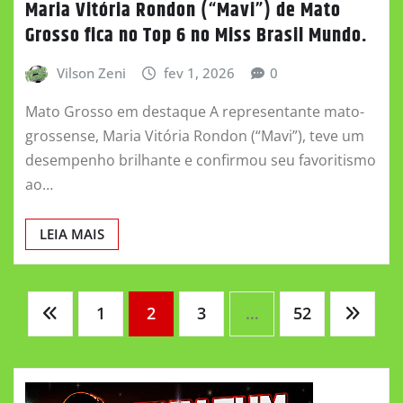
Maria Vitória Rondon (“Mavi”) de Mato
Grosso fica no Top 6 no Miss Brasil Mundo.
Vilson Zeni
fev 1, 2026
0
Mato Grosso em destaque A representante mato-
grossense, Maria Vitória Rondon (“Mavi”), teve um
desempenho brilhante e confirmou seu favoritismo
ao…
LEIA MAIS
Paginação
1
2
3
…
52
de