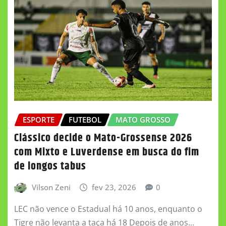
ESPORTE
FUTEBOL
MATO GROSSO
Clássico decide o Mato-Grossense 2026
com Mixto e Luverdense em busca do fim
de longos tabus
Vilson Zeni
fev 23, 2026
0
LEC não vence o Estadual há 10 anos, enquanto o
Tigre não levanta a taça há 18 Depois de anos…